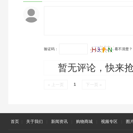
接。为什么要提前规划？在
装修前期确定智能方案，能
有效避免后期改线与返工，
不仅施工高效，更能合理控
制预算。方案…
验证码：
看不清楚？
暂无评论，快来
1
« 上一页
下一页 »
首页
|
关于我们
|
新闻资讯
|
购物商城
|
视频专区
|
图