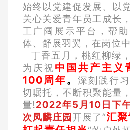
始终以党建促发展、以
关心关爱青年员工成长
工广阔展示平台，帮助
体、舒展羽翼，在岗位
丁香五月，桃红柳绿
中国共产主义
为庆祝
100周年
。
深刻践行习
切嘱托，不断积聚能量
量!
2022年5月10日下
汇聚
次凤麟庄园
开展了“
扛起责任担当