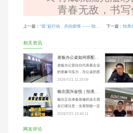
青春无敌，书写
上一篇：
“疫”起行动，共抗疫情 —— 怡美佳志愿者在行动
下一篇：
怡美佳家
相关资讯
老板办公桌如何搭配显大气？伟豪办公家具怡美佳店教你选购
老板办公室往往代表着企业
的形象与实力，办公桌的搭
配尤为关键。在晋中，许多
2026/7/21 11:29:09
企业在选购时不仅关注实用
性，更看重整体呈现的“大
榆次国兴金悦｜怡美佳米家全屋智能水电对接勘测案例
气”感。伟豪办公家具怡美
榆次正在准备装修的业主朋
佳店从专业角度出发，为您
友们请注意：全屋智能一定
提供客观的选购建议。首先
要在水电阶段提前介入！近
2026/7/21 10:40:11
是材质的选择。营造大气
期米家全屋智能怡美佳店来
感，材质是基础。建议优先
到国兴金悦小区，为业主进
网友评论
考虑深色系的实…
行水电点位的现场勘测与对