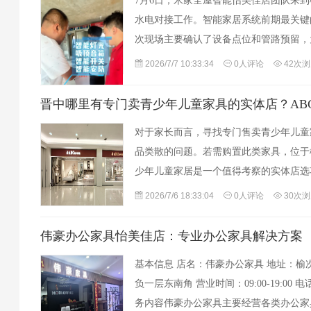
7月6日，米家全屋智能怡美佳店团队来
水电对接工作。智能家居系统前期最关键
次现场主要确认了设备点位和管路预留，为
光与开关布局现场对照图纸，确定了全屋
2026/7/7 10:33:34
0人评论
42次
对于家长而言，寻找专门售卖青少年儿童
品类散的问题。若需购置此类家具，位于
少年儿童家居是一个值得考察的实体店选
怡美佳家具馆一层，作为晋中当地成熟的
2026/7/6 18:33:04
0人评论
30次
伟豪办公家具怡美佳店：专业办公家具解决方案
基本信息 店名：伟豪办公家具 地址：榆
负一层东南角 营业时间：09:00-19:00 电话：03
务内容伟豪办公家具主要经营各类办公家