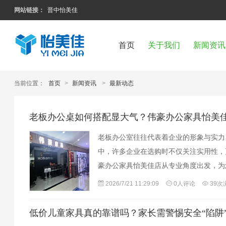
网站链接：
晋中怡美佳
首页
关于我们
新闻资讯
当前位置：
首页
>
新闻资讯
>
最新动态
老板办公桌如何搭配显大气？伟豪办公家具怡美
老板办公室往往代表着企业的形象与实力
中，许多企业在选购时不仅关注实用性，
豪办公家具怡美佳店从专业角度出发，为
材质的选择。营造大气感，材质是基础。
2026/7/21 11:29:09
0人评论
39次
低价儿童家具真的靠谱吗？家长需警惕安全“陷阱