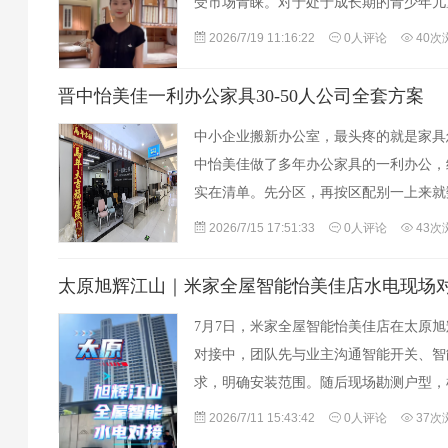
受市场青睐。对于处于成长期的青少年儿
使用功能，更需兼顾耐用性与环保安全性
2026/7/19 11:16:22
0人评论
40次
晋中怡美佳一利办公家具30-50人公司全套方案
中小企业搬新办公室，最头疼的就是家具
中怡美佳做了多年办公家具的一利办公，给
实在清单。先分区，再按区配别一上来就
以兼接待，茶水区顺带做临时洽谈，别给
2026/7/15 17:51:33
0人评论
43次
太原旭辉江山｜米家全屋智能怡美佳店水电现场
7月7日，米家全屋智能怡美佳店在太原
对接中，团队先与业主沟通智能开关、智
求，明确安装范围。随后现场勘测户型，
求绘制水电改造图纸，标注各点位及线路
2026/7/11 15:43:42
0人评论
37次