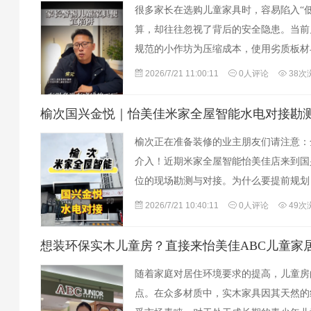
很多家长在选购儿童家具时，容易陷入“
算，却往往忽视了背后的安全隐患。当前
规范的小作坊为压缩成本，使用劣质板材
成本的低价家具，再打着“高性价比”的
2026/7/21 11:00:11
0人评论
38次
榆次国兴金悦｜怡美佳米家全屋智能水电对接勘
榆次正在准备装修的业主朋友们请注意：
介入！近期米家全屋智能怡美佳店来到国
位的现场勘测与对接。为什么要提前规划
有效避免后期改线与返工，不仅施工高效
2026/7/21 10:40:11
0人评论
49次
想装环保实木儿童房？直接来怡美佳ABC儿童家
随着家庭对居住环境要求的提高，儿童房
点。在众多材质中，实木家具因其天然的