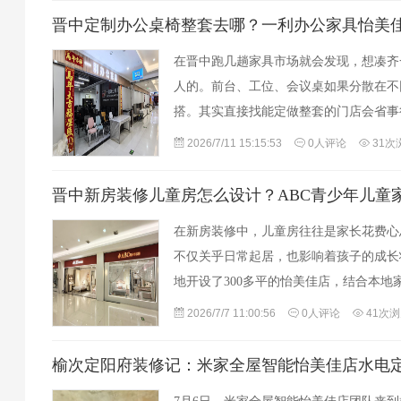
晋中定制办公桌椅整套去哪？一利办公家具怡美
在晋中跑几趟家具市场就会发现，想凑齐
人的。前台、工位、会议桌如果分散在不
搭。其实直接找能定做整套的门店会省事
店”就是个挺实在的去处。买办公家具最怕
2026/7/11 15:15:53
0人评论
31次
晋中新房装修儿童房怎么设计？ABC青少年儿童
在新房装修中，儿童房往往是家长花费心
不仅关乎日常起居，也影响着孩子的成长
地开设了300多平的怡美佳店，结合本地
务实的儿童房设计方案，可以作为装修时
2026/7/7 11:00:56
0人评论
41次
榆次定阳府装修记：米家全屋智能怡美佳店水电