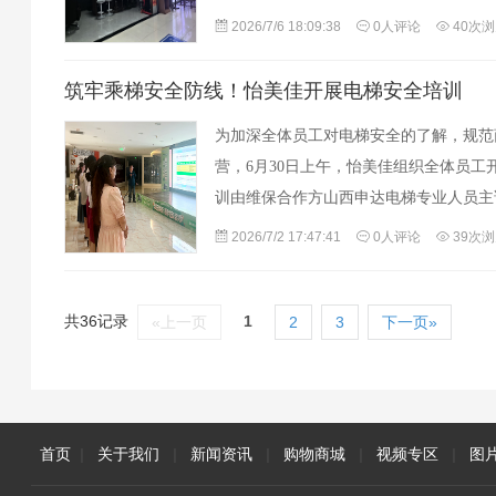
文件柜、办公椅等。店内展示空间宽敞，
2026/7/6 18:09:38
0人评论
40次
筑牢乘梯安全防线！怡美佳开展电梯安全培训
为加深全体员工对电梯安全的了解，规范
营，6月30日上午，怡美佳组织全体员工
训由维保合作方山西申达电梯专业人员主
涵盖电梯安全风险、直梯扶梯乘坐规范、
2026/7/2 17:47:41
0人评论
39次
共36记录
1
«上一页
2
3
下一页»
首页
|
关于我们
|
新闻资讯
|
购物商城
|
视频专区
|
图