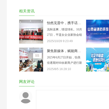
相关资讯
怡然见晋中，携手话发展：平遥女企业家协会走进晋中怡美佳
浅秋送爽，情谊绵长。10月
27日，平遥女企业家协会组
织20余位跨领域代表，赴晋
2025/10/28 9:23:49
中怡美佳装饰有限公司开展
参观交流活动。怡美佳总经
聚焦新媒体，赋能商户成长 | 怡美佳开展新媒体运营培训
理李毅敏热情接待并全程陪
2025年6月27日开始，怡美
同，双方在轻松友好的氛围
佳逐期对60余家商户进行新
中分享经营经验、共话发展
媒体运营培训，致力于培养
2025/8/5 16:28:10
方向。工作人员详细介绍了
家居建材门店的线上流量思
怡美佳的发展历程、核心业
维，带动门店运营各自账
网友评论
务板块及未来…
号，吸引商圈周边线上流量
到线下门店体验消费，最终
提高商场整体的线下客流。
账号运营培训培训期间，商
场聚焦60余家怡美佳商户开