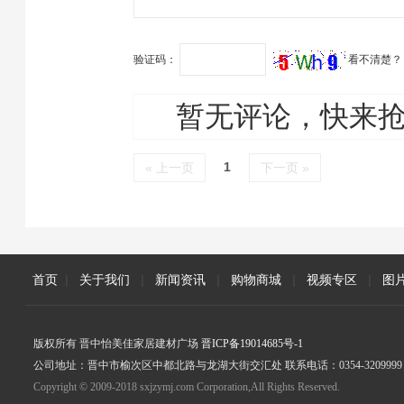
展新媒体赋能培…
验证码：
看不清楚？
暂无评论，快来
1
« 上一页
下一页 »
首页
|
关于我们
|
新闻资讯
|
购物商城
|
视频专区
|
图
版权所有 晋中怡美佳家居建材广场
晋ICP备19014685号-1
公司地址：晋中市榆次区中都北路与龙湖大街交汇处 联系电话：0354-3209999
Copyright © 2009-2018 sxjzymj.com Corporation,All Rights Reserved.