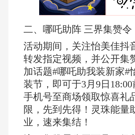
二
、哪吒助阵 三界集赞令
活动期间，关注怡美佳抖
转发指定视频，并公开集赞
加话题#哪吒助我装新家#
装节，即可于3月9日18:0
手机号至商场领取惊喜礼
限，先到先得！灵珠能量
业，速来集结！