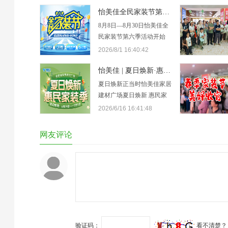
怡美佳全民家装节第六季来袭，100寸电视等你抽！
8月8日—8月30日怡美佳全
民家装节第六季活动开始
啦，建材家具家电一站式购
2026/8/1 16:40:42
齐。爆款特惠、抽福袋赢空
调，联单加码礼遇，还有百
怡美佳 | 夏日焕新·惠民家装季来袭！
寸电视、全屋家电抽奖福
夏日焕新正当时怡美佳家居
利，升级居家质感。01.特
建材广场夏日焕新 惠民家
价 爆 款活动期间，怡美佳
装季6月19日-7月5日开启趁
2026/6/16 16:41:48
联合商场300余家品牌，推
盛夏给生活换个新模样夏日
出建材、家具、家电全品类
焕新惠民一站购夏日家装黄
网友评论
特价爆款！覆盖全屋…
金季，焕新惠民正当时!怡
美佳商场「夏日焕新惠民家
装季」火热开启，商场300
余家建材、家具、家电品牌
同步联动，工厂直供让利，
千余款厂家专享…
验证码：
看不清楚？